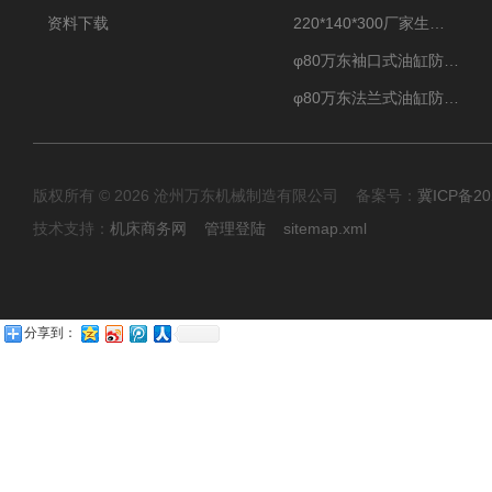
资料下载
220*140*300厂家生产汽车驾驶摸拟器伸缩护罩
φ80万东袖口式油缸防护罩丝杠防尘罩卡箍连接
φ80万东法兰式油缸防尘罩保护套
版权所有 © 2026 沧州万东机械制造有限公司 备案号：
冀ICP备20
技术支持：
机床商务网
管理登陆
sitemap.xml
分享到：