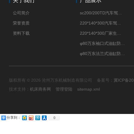
关于我们
产品展示
公司简介
sc200/200TD汽车驾驶摸拟机风琴防护罩
荣誉资质
220*140*300汽车驾驶摸拟机伸缩防护罩
资料下载
220*140*300厂家生产汽车驾驶摸拟器伸缩护罩
φ80万东袖口式油缸防护罩丝杠防尘罩卡箍连接
φ80万东法兰式油缸防尘罩保护套
版权所有 © 2026 沧州万东机械制造有限公司 备案号：
冀ICP备20
技术支持：
机床商务网
管理登陆
sitemap.xml
分享到：
0