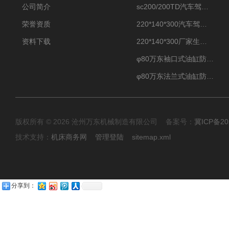
公司简介
sc200/200TD汽车驾驶摸拟机风琴防护罩
荣誉资质
220*140*300汽车驾驶摸拟机伸缩防护罩
资料下载
220*140*300厂家生产汽车驾驶摸拟器伸缩护罩
φ80万东袖口式油缸防护罩丝杠防尘罩卡箍连接
φ80万东法兰式油缸防尘罩保护套
版权所有 © 2026 沧州万东机械制造有限公司 备案号：
冀ICP备20
技术支持：
机床商务网
管理登陆
sitemap.xml
分享到：