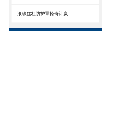
滚珠丝杠防护罩操奇计赢