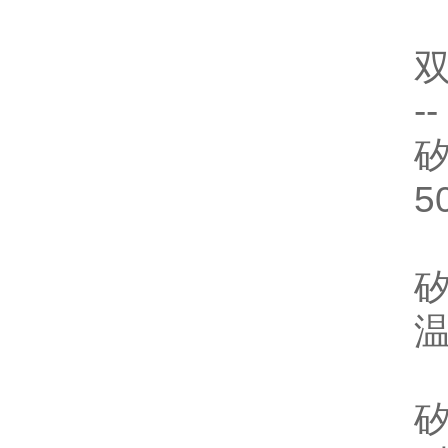
双
-
矽
5
温