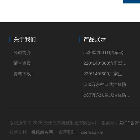
关于我们
产品展示
公司简介
sc200/200TD汽车驾驶摸拟机风琴防护罩
荣誉资质
220*140*300汽车驾驶摸拟机伸缩防护罩
资料下载
220*140*300厂家生产汽车驾驶摸拟器伸缩护罩
φ80万东袖口式油缸防护罩丝杠防尘罩卡箍连接
φ80万东法兰式油缸防尘罩保护套
版权所有 © 2026 沧州万东机械制造有限公司 备案号：
冀ICP备20
技术支持：
机床商务网
管理登陆
sitemap.xml