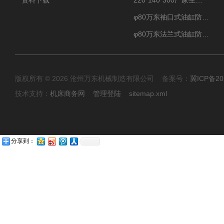
资料下载
220*140*300厂家生产汽车驾驶摸拟器伸缩护罩
φ80万东袖口式油缸防护罩丝杠防尘罩卡箍连接
φ80万东法兰式油缸防尘罩保护套
版权所有 © 2026 沧州万东机械制造有限公司 备案号：
冀ICP备20
技术支持：
机床商务网
管理登陆
sitemap.xml
分享到：