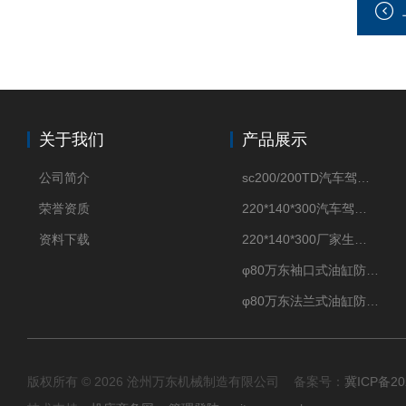
关于我们
产品展示
公司简介
sc200/200TD汽车驾驶摸拟机风琴防护罩
荣誉资质
220*140*300汽车驾驶摸拟机伸缩防护罩
资料下载
220*140*300厂家生产汽车驾驶摸拟器伸缩护罩
φ80万东袖口式油缸防护罩丝杠防尘罩卡箍连接
φ80万东法兰式油缸防尘罩保护套
版权所有 © 2026 沧州万东机械制造有限公司 备案号：
冀ICP备20