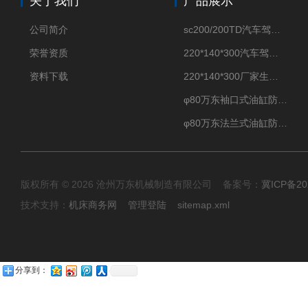
关于我们
产品展示
公司简介
sc200/200TD汽车驾驶摸拟机风琴防护罩
荣誉资质
220*140*300汽车驾驶摸拟机伸缩防护罩
资料下载
220*140*300厂家生产汽车驾驶摸拟器伸缩护罩
φ80万东袖口式油缸防护罩丝杠防尘罩卡箍连接
φ80万东法兰式油缸防尘罩保护套
版权所有 © 2026 沧州万东机械制造有限公司 备案号：
冀ICP备20
技术支持：
机床商务网
管理登陆
sitemap.xml
分享到：