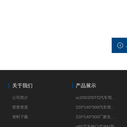
关于我们
产品展示
公司简介
sc200/200TD汽车驾驶摸拟机风琴防护罩
荣誉资质
220*140*300汽车驾驶摸拟机伸缩防护罩
资料下载
220*140*300厂家生产汽车驾驶摸拟器伸缩护罩
φ80万东袖口式油缸防护罩丝杠防尘罩卡箍连接