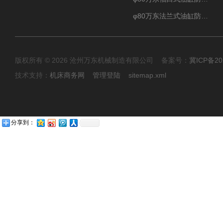
φ80万东法兰式油缸防尘罩保护套
版权所有 © 2026 沧州万东机械制造有限公司 备案号：
冀ICP备20
技术支持：
机床商务网
管理登陆
sitemap.xml
分享到：