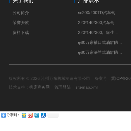
关于我们
产品展示
公司简介
sc200/200TD汽车驾驶摸拟机风琴防护罩
荣誉资质
220*140*300汽车驾驶摸拟机伸缩防护罩
资料下载
220*140*300厂家生产汽车驾驶摸拟器伸缩护罩
φ80万东袖口式油缸防护罩丝杠防尘罩卡箍连接
φ80万东法兰式油缸防尘罩保护套
版权所有 © 2026 沧州万东机械制造有限公司 备案号：
冀ICP备20
技术支持：
机床商务网
管理登陆
sitemap.xml
分享到：