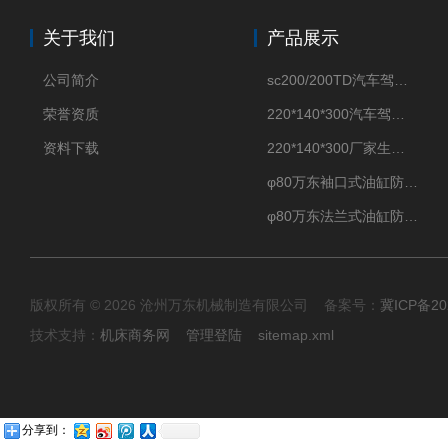
关于我们
产品展示
公司简介
sc200/200TD汽车驾驶摸拟机风琴防护罩
荣誉资质
220*140*300汽车驾驶摸拟机伸缩防护罩
资料下载
220*140*300厂家生产汽车驾驶摸拟器伸缩护罩
φ80万东袖口式油缸防护罩丝杠防尘罩卡箍连接
φ80万东法兰式油缸防尘罩保护套
版权所有 © 2026 沧州万东机械制造有限公司 备案号：
冀ICP备20
技术支持：
机床商务网
管理登陆
sitemap.xml
分享到：