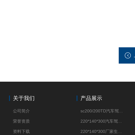
关于我们
产品展示
公司简介
sc200/200TD汽车驾驶摸拟机风琴防护罩
荣誉资质
220*140*300汽车驾驶摸拟机伸缩防护罩
资料下载
220*140*300厂家生产汽车驾驶摸拟器伸缩护罩