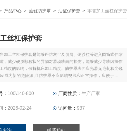
>
产品中心
>
油缸防护罩
>
油缸保护套
>
零售加工丝杠保护套
工丝杠保护套
售加工丝杠保护套是能够严防灰尘及切屑、硬沙粒等进入圆筒式伸缩
道，减少硬质颗粒状的异物对滑动轨面的损伤，能够减少导轨因操作
工精度的影响，保持机床加工精度。防护罩表面应光滑无毛刺和尖锐
应成为新的危险源;且防护罩不应影响视线和正常操作，应便于设备
维修。
号：
100\140-800
厂商性质：
生产厂家
间：
2026-02-24
访问量：
937
品咨询
联系我们