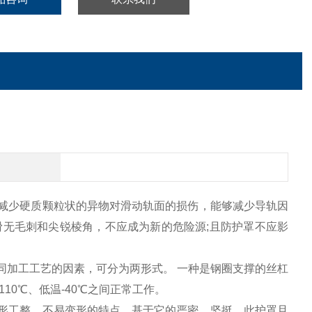
减少硬质颗粒状的异物对滑动轨面的损伤，能够减少导轨因
无毛刺和尖锐棱角，不应成为新的危险源;且防护罩不应影
同加工工艺的因素，可分为两形式。 一种是钢圈支撑的丝杠
0℃、低温-40℃之间正常工作。
形工整，不易变形的特点，基于它的严密，坚挺，此护罩且