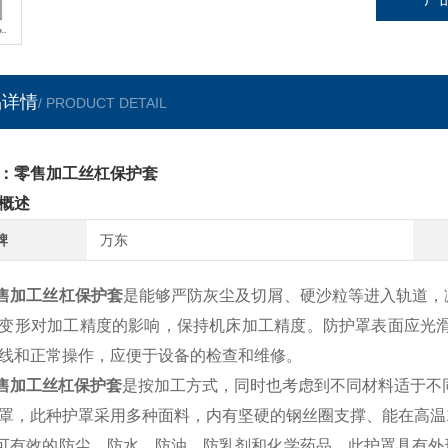
品详情
/ PRODUCT DETAIL
：零售加工丝杠保护套
概述
牌
万东
售加工丝杠保护套
是能够严防灰尘及切屑、硬沙粒等进入轨道，
变形对加工精度的影响，保持机床加工精度。防护罩表面应光滑
线和正常操作，应便于设备的检查和维修。
售加工丝杠保护套
是按加工方式，同时也考虑到不同材料适于不
罩，此种护罩采用多种面料，内有坚硬的钢丝圈支撑、能在高温11
可有效的防尘、防水、防油、防乳剂和化学药品，此护罩具有外