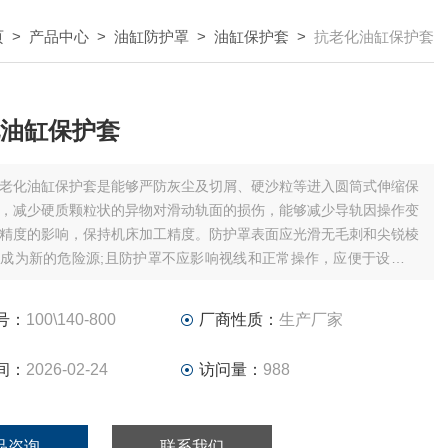
页
>
产品中心
>
油缸防护罩
>
油缸保护套
>
抗老化油缸保护套
油缸保护套
老化油缸保护套是能够严防灰尘及切屑、硬沙粒等进入圆筒式伸缩保
，减少硬质颗粒状的异物对滑动轨面的损伤，能够减少导轨因操作变
精度的影响，保持机床加工精度。防护罩表面应光滑无毛刺和尖锐棱
成为新的危险源;且防护罩不应影响视线和正常操作，应便于设备的
修。
号：
100\140-800
厂商性质：
生产厂家
间：
2026-02-24
访问量：
988
品咨询
联系我们