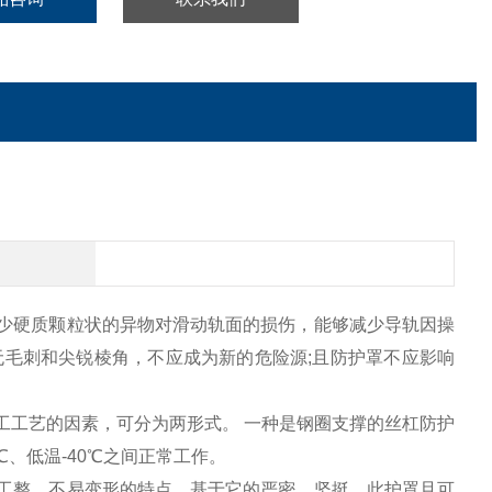
少硬质颗粒状的异物对滑动轨面的损伤，能够减少导轨因操
毛刺和尖锐棱角，不应成为新的危险源;且防护罩不应影响
工工艺的因素，可分为两形式。 一种是钢圈支撑的丝杠防护
、低温-40℃之间正常工作。
工整，不易变形的特点，基于它的严密，坚挺，此护罩且可