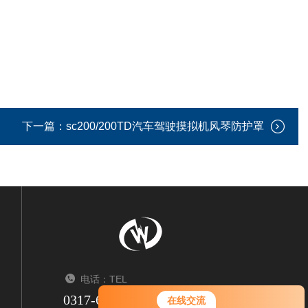
下一篇：
sc200/200TD汽车驾驶摸拟机风琴防护罩
电话：TEL
0317-6347550/6341950
在线交流