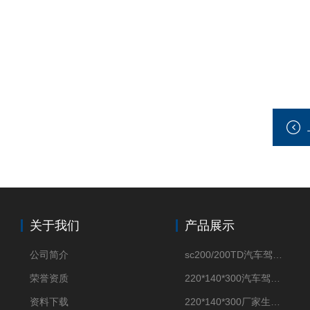
关于我们
产品展示
公司简介
sc200/200TD汽车驾驶摸拟机风琴防护罩
荣誉资质
220*140*300汽车驾驶摸拟机伸缩防护罩
资料下载
220*140*300厂家生产汽车驾驶摸拟器伸缩护罩