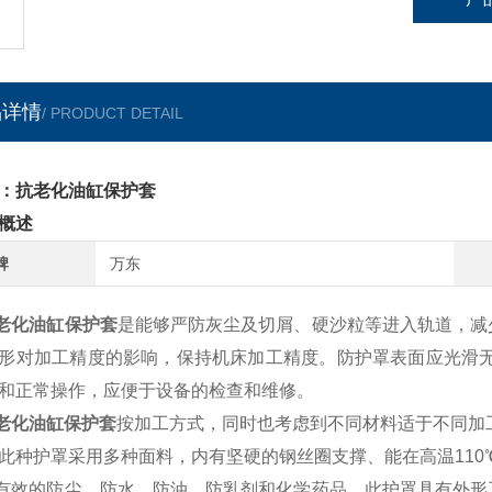
品详情
/ PRODUCT DETAIL
：抗老化油缸保护套
概述
牌
万东
老化油缸保护套
是能够严防灰尘及切屑、硬沙粒等进入轨道，减
形对加工精度的影响，保持机床加工精度。防护罩表面应光滑无
和正常操作，应便于设备的检查和维修。
老化油缸保护套
按加工方式，同时也考虑到不同材料适于不同加
此种护罩采用多种面料，内有坚硬的钢丝圈支撑、能在高温110℃
有效的防尘、防水、防油、防乳剂和化学药品，此护罩具有外形