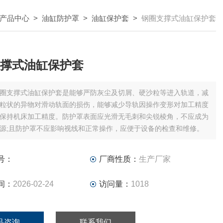
产品中心
>
油缸防护罩
>
油缸保护套
>
钢圈支撑式油缸保护套
撑式油缸保护套
圈支撑式油缸保护套是能够严防灰尘及切屑、硬沙粒等进入轨道，减
粒状的异物对滑动轨面的损伤，能够减少导轨因操作变形对加工精度
保持机床加工精度。防护罩表面应光滑无毛刺和尖锐棱角，不应成为
源;且防护罩不应影响视线和正常操作，应便于设备的检查和维修。
号：
厂商性质：
生产厂家
间：
2026-02-24
访问量：
1018
品咨询
联系我们