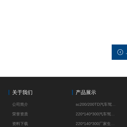
关于我们
产品展示
公司简介
sc200/200TD汽车驾驶摸拟机风琴防护罩
荣誉资质
220*140*300汽车驾驶摸拟机伸缩防护罩
资料下载
220*140*300厂家生产汽车驾驶摸拟器伸缩护罩