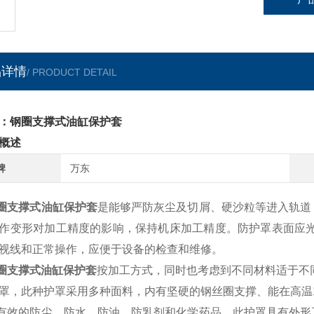
品详情
/ PRODUCT DETAIL
：钢圈支撑式油缸保护套
概述
牌
万东
圈支撑式油缸保护套
是能够严防灰尘及切屑、硬沙粒等进入轨道
作变形对加工精度的影响，保持机床加工精度。防护罩表面应光
视线和正常操作，应便于设备的检查和维修。
圈支撑式油缸保护套
按加工方式，同时也考虑到不同材料适于不
罩，此种护罩采用多种面料，内有坚硬的钢丝圈支撑、能在高温11
有效的防尘、防水、防油、防乳剂和化学药品，此护罩具有外形