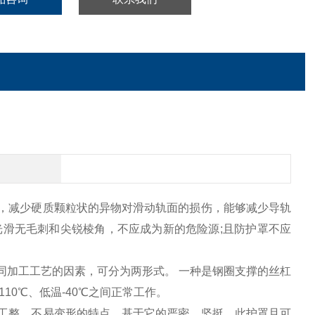
，减少硬质颗粒状的异物对滑动轨面的损伤，能够减少导轨
滑无毛刺和尖锐棱角，不应成为新的危险源;且防护罩不应
同加工工艺的因素，可分为两形式。 一种是钢圈支撑的丝杠
0℃、低温-40℃之间正常工作。
工整，不易变形的特点，基于它的严密，坚挺，此护罩且可