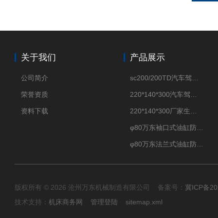
关于我们
产品展示
公司简介
sc200/200TD汽车驾驶摸拟机风琴防护罩
荣誉资质
220*140*300汽车驾驶摸拟机伸缩防护罩
资料下载
220*140*300厂家生产汽车驾驶摸拟器伸缩护罩
φ80万东袖口式油缸防护罩丝杠防尘罩卡箍连接
φ80万东法兰式油缸防尘罩保护套
版权所有 © 2026 沧州万东机械制造有限公司 备案号：
冀ICP备20
技术支持：
机床商务网
管理登陆
sitemap.xml