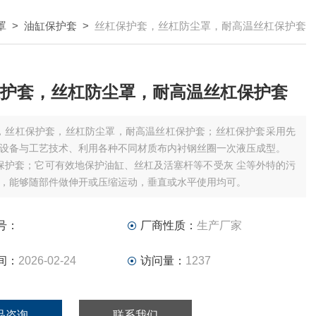
罩
>
油缸保护套
>
丝杠保护套，丝杠防尘罩，耐高温丝杠保护套
护套，丝杠防尘罩，耐高温丝杠保护套
，丝杠保护套，丝杠防尘罩，耐高温丝杠保护套；丝杠保护套采用先
设备与工艺技术、利用各种不同材质布内衬钢丝圈一次液压成型。
保护套；它可有效地保护油缸、丝杠及活塞杆等不受灰 尘等外特的污
，能够随部件做伸开或压缩运动，垂直或水平使用均可。
号：
厂商性质：
生产厂家
间：
2026-02-24
访问量：
1237
品咨询
联系我们