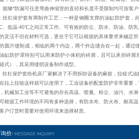
0。能够*防漏可任意弯曲伸缩管的直径和长度不受限制均可按客
；
丝杠保护套
有两制作工艺：一种是钢圈支撑的油缸防护套，
0℃、低温-40℃之间正常工作。可有效的防尘、防水、防油、
的灵活不但在材料可选，更在于它可以根据的具体要求来确定所
的圆片缝制成，相临的两个内边，两个外边缝合在一起，通过缝
油缸防护罩特别可以用来防护小体积的碎屑，且可以承担碎屑
链式），其采用缝纫设备制作成型。
；
丝杠保护套
给机床厂家解决了不用拆卸设备的麻烦，拉链式油
在拉上拉链这样就可以使用了，工业设备的配套防护非常重要，
，机械加工业等不可避免的存在高温、喷溅、粉尘、油污、水淋
可根据工作环境的不同有多种选择，有防水布、防火布、耐高温
客户订货时需要对使用环境来选择材质。
言询价
/ MESSAGE INQUIRY