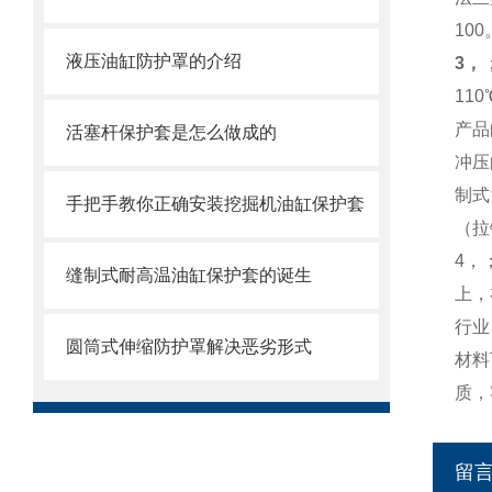
10
液压油缸防护罩的介绍
3，
11
产品
活塞杆保护套是怎么做成的
冲压
制式
手把手教你正确安装挖掘机油缸保护套
（拉
4，
缝制式耐高温油缸保护套的诞生
上，
行业
圆筒式伸缩防护罩解决恶劣形式
材料
质，
留