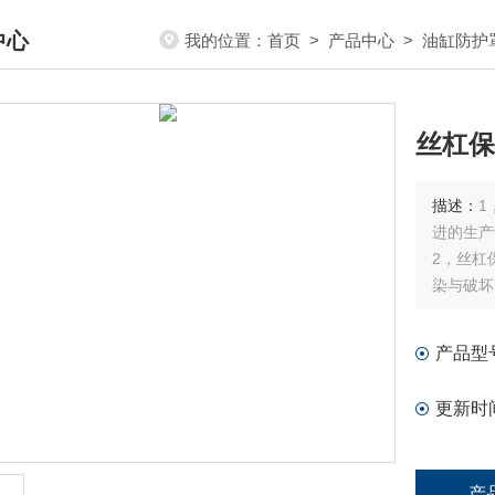
中心
我的位置：
首页
>
产品中心
>
油缸防护
DUCTS CENTER
丝杠保
描述：
1
进的生产
2，丝杠
染与破坏
产品型
更新时
产