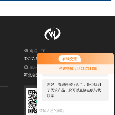
电话：TEL
0317-6347550/6341950
在线交流
您好！欢迎前来咨询，很高兴为您
地址：ADDRESS
咨询热线：13731701158
服务，请问您要咨询什么问题呢？
河北省沧州市盐山孙八里工业园133号
您好，看您停留很久了，是否找到
了需求产品，您可以直接在线与我
联系！
扫码关注我们