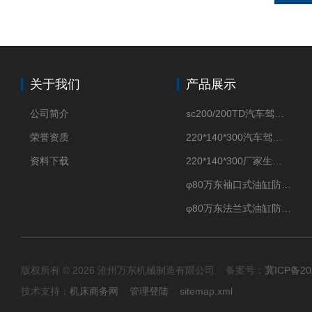
关于我们
产品展示
公司简介
sc200/200TD汽车驾驶摸拟机风琴防护罩
荣誉资质
220*140*300汽车驾驶摸拟机伸缩防护罩
资料下载
220*140*300厂家生产汽车驾驶摸拟器伸缩护罩
φ80万东袖口式油缸防护罩丝杠防尘罩卡箍连接
φ80万东法兰式油缸防尘罩保护套
版权所有 © 2026 沧州万东机械制造有限公司 备案号：
冀ICP备20
技术支持：
机床商务网
管理登陆
sitemap.xml