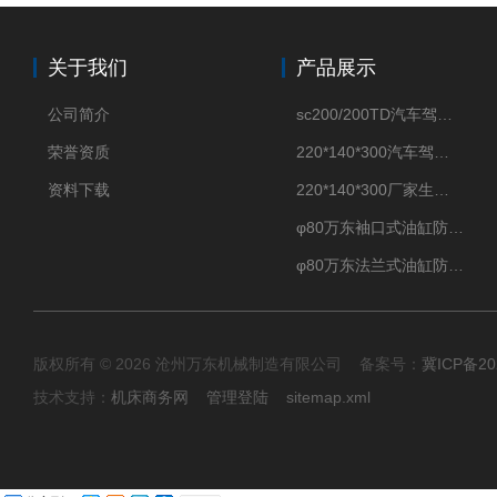
关于我们
产品展示
公司简介
sc200/200TD汽车驾驶摸拟机风琴防护罩
荣誉资质
220*140*300汽车驾驶摸拟机伸缩防护罩
资料下载
220*140*300厂家生产汽车驾驶摸拟器伸缩护罩
φ80万东袖口式油缸防护罩丝杠防尘罩卡箍连接
φ80万东法兰式油缸防尘罩保护套
版权所有 © 2026 沧州万东机械制造有限公司 备案号：
冀ICP备20
技术支持：
机床商务网
管理登陆
sitemap.xml