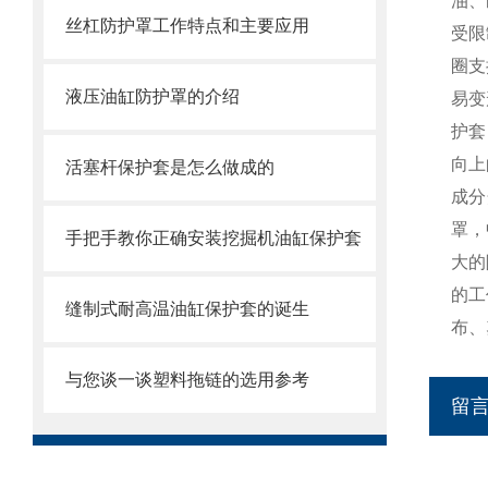
油、
丝杠防护罩工作特点和主要应用
受限
圈支
液压油缸防护罩的介绍
易变
护套
向上
活塞杆保护套是怎么做成的
成分
罩，
手把手教你正确安装挖掘机油缸保护套
大的
的工
缝制式耐高温油缸保护套的诞生
布、
与您谈一谈塑料拖链的选用参考
留